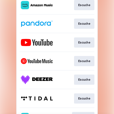
Escuche
Escuche
Escuche
Escuche
Escuche
Escuche